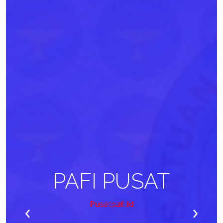
PAFI PUSAT
‹
›
Pusatpafi.id